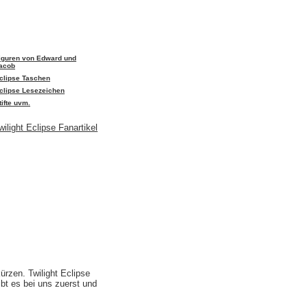
iguren von Edward und
acob
clipse Taschen
clipse Lesezeichen
tifte uvm.
rzen. Twilight Eclipse
ibt es bei uns zuerst und