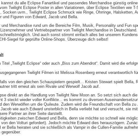
kannst du alle Eclipse Fanartikel und passendes Merchandise günstig online b
om Twilight Eclipse Poster in allen Variationen, über Eclipse Textilien wie T-Sh
 Socken uvm., Twilight Eclipse Schmuck wie Ringe, Ohrringe, Halsketten, A
er und Figuren von Edward, Jacob und Bella.
r und Merchandise rund um die Bereiche Film, Musik, Personality und Fun spez
lle Lizenznehmer und Vertriebspartner von Twilight Merchandise in Deutschland.
 schnellstmöglich. Und auch sonst stimmt einfach alles bei unserem Kundense
HI-Siegel für geprüfte Online-Shops. Überzeuge dich selbst!
lt
len Titel „Twilight Eclipse“ oder auch „Biss zum Abendrot“. Damit wird die erfo
.
usgegangenen Twilight Filmen ist Melissa Rosenberg erneut verantwortlich f
lls von den gleichen Schauspielern gespielt... Kristen Stewart spielt Bella, R
tner tritt erneut als sein Rivale und Werwolf Jacob auf.
clipse direkt an die Handlung von Twilight New Moon an. So setzt sich auch d
ght 3 steckt wieder voller Konflikte... es kommt zu diversen Auseinandersetz
nd den Werwölfen um die Quileute. Zudem wird die Freundschaft von Bella zu 
 Jacob wie auch Edward unsterblich in Bella verliebt hat und versucht, sie mit
re Partner an ihrer Seite darstellt.
tigkeiten zwischen Edward und Bella, denn sie möchte so schnell wie möglic
 von den Volturi gefordert). Jedoch möchte Edward dies herauszögern. Zunächs
er Bella heiraten und sie schließlich als Vampir in die Cullen-Familie aufneh
ch gegenüber.