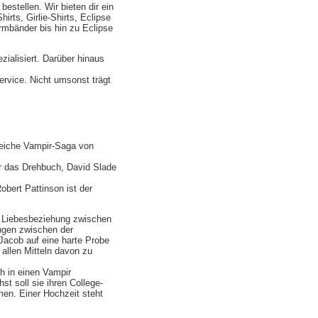
estellen. Wir bieten dir ein
irts, Girlie-Shirts, Eclipse
rmbänder bis hin zu Eclipse
ialisiert. Darüber hinaus
rvice. Nicht umsonst trägt
lgreiche Vampir-Saga von
ür das Drehbuch, David Slade
obert Pattinson ist der
ie Liebesbeziehung zwischen
ungen zwischen der
Jacob auf eine harte Probe
 allen Mitteln davon zu
h in einen Vampir
t soll sie ihren College-
men. Einer Hochzeit steht