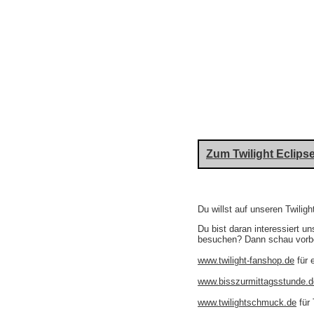
Zum Twilight Eclip
Du willst auf unseren Twilig
Du bist daran interessiert u
besuchen? Dann schau vorbe
www.twilight-fanshop.de
für 
www.bisszurmittagsstunde.d
www.twilightschmuck.de
für 