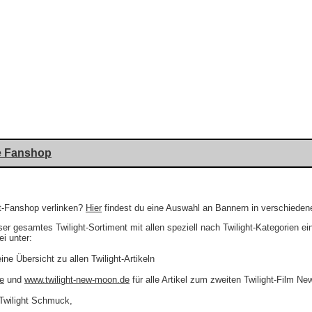
se Fanshop
ht-Fanshop verlinken?
Hier
findest du eine Auswahl an Bannern in verschiede
nser gesamtes Twilight-Sortiment mit allen speziell nach Twilight-Kategorien e
i unter:
eine Übersicht zu allen Twilight-Artikeln
e
und
www.twilight-new-moon.de
für alle Artikel zum zweiten Twilight-Film N
Twilight Schmuck,