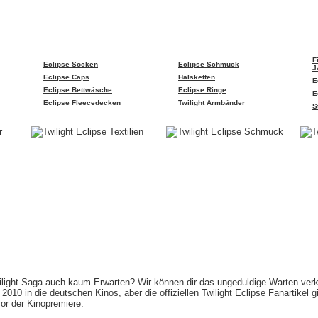
F
Eclipse Socken
Eclipse Schmuck
J
Eclipse Caps
Halsketten
E
Eclipse Bettwäsche
Eclipse Ringe
E
Eclipse Fleecedecken
Twilight Armbänder
S
wilight-Saga auch kaum Erwarten? Wir können dir das ungeduldige Warten verkü
010 in die deutschen Kinos, aber die offiziellen Twilight Eclipse Fanartikel g
or der Kinopremiere.