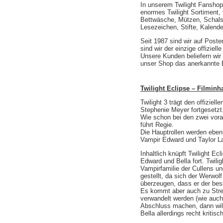
In unserem Twilight Fanshop 
enormes Twilight Sortiment, v
Bettwäsche, Mützen, Schals,
Lesezeichen, Stifte, Kalend
Seit 1987 sind wir auf Poste
sind wir der einzige offizie
Unsere Kunden beliefern wir
unser Shop das anerkannte E
Twilight Eclipse – Filminha
Twilight 3 trägt den offiziel
Stephenie Meyer fortgesetzt
Wie schon bei den zwei vora
führt Regie.
Die Hauptrollen werden ebenfa
Vampir Edward und Taylor Lau
Inhaltlich knüpft Twilight E
Edward und Bella fort. Twili
Vampirfamilie der Cullens u
gestellt, da sich der Werwolf
überzeugen, dass er der besse
Es kommt aber auch zu Strei
verwandelt werden (wie auch
Abschluss machen, dann will 
Bella allerdings recht kritis