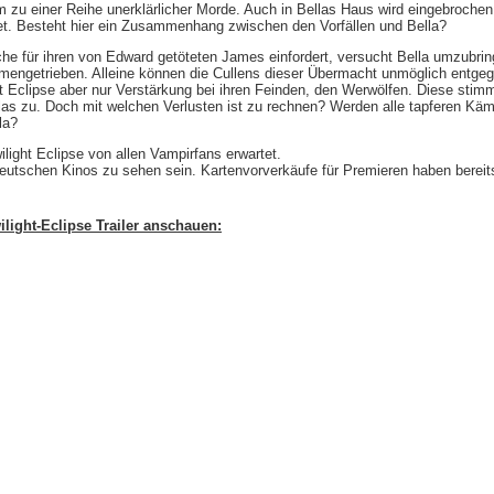
zu einer Reihe unerklärlicher Morde. Auch in Bellas Haus wird eingebrochen
t. Besteht hier ein Zusammenhang zwischen den Vorfällen und Bella?
che für ihren von Edward getöteten James einfordert, versucht Bella umzubrin
ngetrieben. Alleine können die Cullens dieser Übermacht unmöglich entge
ght Eclipse aber nur Verstärkung bei ihren Feinden, den Werwölfen. Diese s
as zu. Doch mit welchen Verlusten ist zu rechnen? Werden alle tapferen Kä
la?
light Eclipse von allen Vampirfans erwartet.
 deutschen Kinos zu sehen sein. Kartenvorverkäufe für Premieren haben berei
ilight-Eclipse Trailer anschauen: